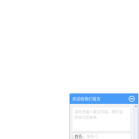
欢迎给我们留言
请在此输入留言内容，我们会
尽快与您联系。
姓名
联系人