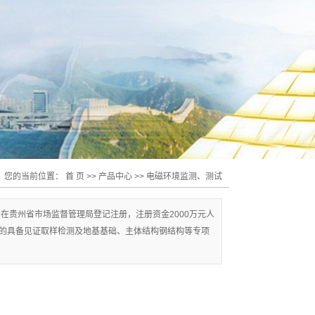
您的当前位置：
首 页
>>
产品中心
>>
电磁环境监测、测试
法在贵州省市场监督管理局登记注册，注册资金2000万元人
准的具备见证取样检测及地基基础、主体结构钢结构等专项