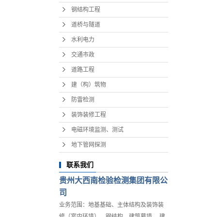
钢结构工程
道桥与隧道
水利电力
交通市政
道路工程
建（构）筑物
防雷检测
装饰装修工程
电磁环境监测、测试
地下管网探测
联系我们
贵州大西南检验检测集团有限公
司
业务范围：地基基础、主体结构及装饰装
修（室内环境）、钢结构、建筑幕墙、 建