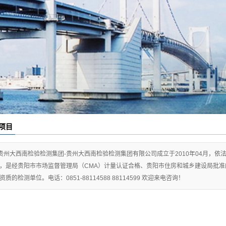
项目
贵州大西南检验检测集团-贵州大西南检验检测集团有限公司成立于2010年04月，依
，是经贵阳市市场监督管理局（CMA）计量认证合格、贵阳市住房和城乡建设局批
资质的检测单位。电话：0851-88114588 88114599 欢迎来电咨询！