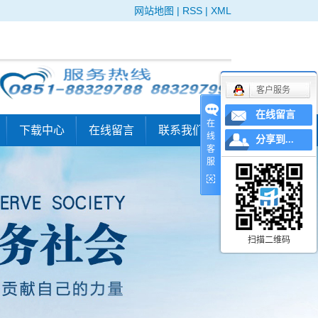
网站地图
|
RSS
|
XML
客户服务
在线留言
在
下载中心
在线留言
联系我们
线
分享到...
客
纳士
服务指南
服
收费标准
检测委托单
扫描二维码
问卷调查