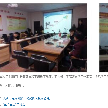
本次民主测评让分管领导和下层员工能面对面沟通，了解领导的工作职责，今后的工
督，才能共同进步。
：
大西南党支部第二次党员大会成功召开
：
“三严三实”学习会