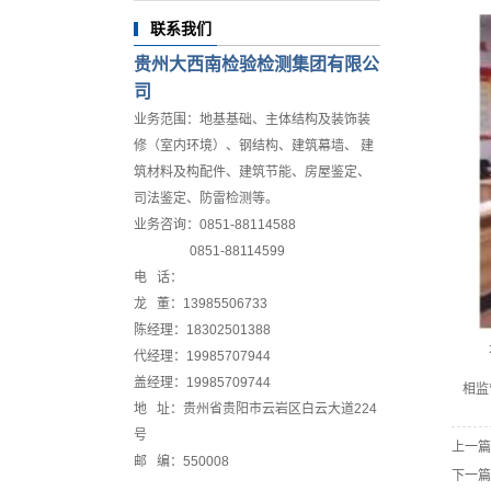
联系我们
贵州大西南检验检测集团有限公
司
业务范围：地基基础、主体结构及装饰装
修（室内环境）、钢结构、建筑幕墙、 建
筑材料及构配件、建筑节能、房屋鉴定、
司法鉴定、防雷检测等。
业务咨询：0851-88114588
0851-88114599
电 话：
龙 董
：
13985506733
陈经理
：
18302501388
代经理
：
19985707944
盖经理
：
19985709744
相监
地 址：贵州省贵阳市云岩区白云大道224
号
上一篇
邮 编：550008
下一篇