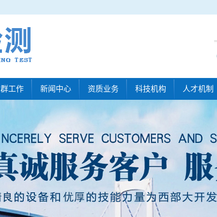
党群工作
新闻中心
资质业务
科技机构
人才机制
测
党群网
通知公告
业务资质
科研机构
招贤
术
党支部
企业新闻
项目展示
工会
行业动态
设备展示