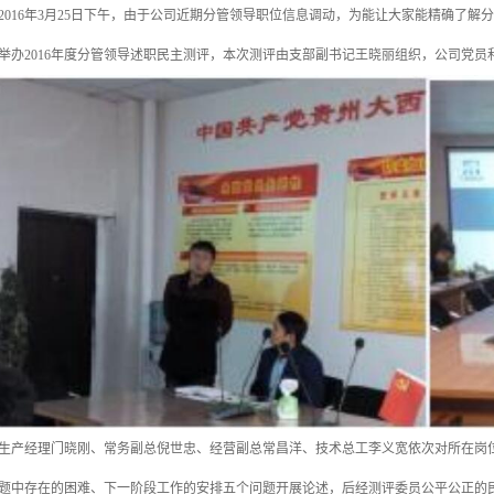
2016年3月25日下午，由于公司近期分管领导职位信息调动，为能让大家能精确了
举办2016年度分管领导述职民主测评，本次测评由支部副书记王晓丽组织，公司党员
生产经理门晓刚、常务副总倪世忠、经营副总常昌洋、技术总工李义宽依次对所在岗
题中存在的困难、下一阶段工作的安排五个问题开展论述，后经测评委员公平公正的