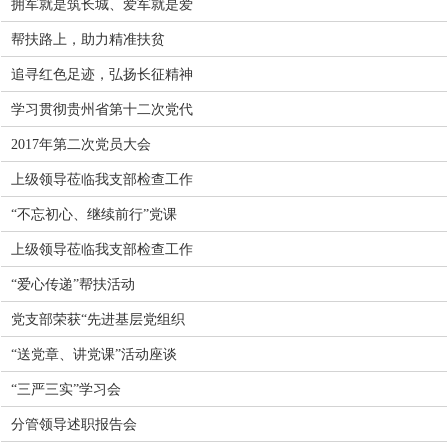
拥军就是筑长城、爱军就是爱
帮扶路上，助力精准扶贫
追寻红色足迹，弘扬长征精神
学习贯彻贵州省第十二次党代
2017年第二次党员大会
上级领导莅临我支部检查工作
“不忘初心、继续前行”党课
上级领导莅临我支部检查工作
“爱心传递”帮扶活动
党支部荣获“先进基层党组织
“送党章、讲党课”活动座谈
“三严三实”学习会
分管领导述职报告会